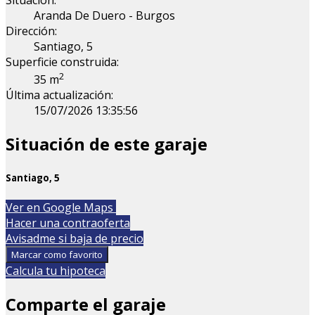
Situación:
Aranda De Duero - Burgos
Dirección:
Santiago, 5
Superficie construida:
2
35 m
Última actualización:
15/07/2026 13:35:56
Situación de este garaje
Santiago, 5
Leaflet
| Map data ©
OpenStreetMap
contributors
Ver en Google Maps
+
Hacer una contraoferta
Avisadme si baja de precio
−
Marcar como favorito
Calcula tu hipoteca
Comparte el garaje