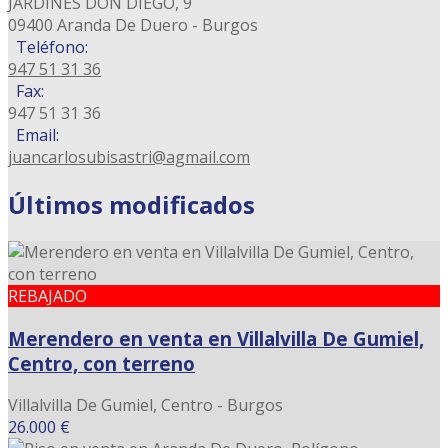
JARDINES DON DIEGO, 9
09400 Aranda De Duero - Burgos
Teléfono:
947 51 31 36
Fax:
947 51 31 36
Email:
juancarlosubisastri@agmail.com
Últimos modificados
REBAJADO
Merendero en venta en Villalvilla De Gumiel,
Centro, con terreno
Villalvilla De Gumiel, Centro - Burgos
26.000 €