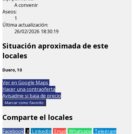
A convenir
Aseos:
1
Última actualización:
26/02/2026 18:30:19
Situación aproximada de este
locales
Duero, 10
Leaflet
| Map data ©
OpenStreetMap
contributors
Ver en Google Maps
+
Hacer una contraoferta
Avisadme si baja de precio
−
Marcar como favorito
Comparte el locales
Facebook
X
LinkedIn
Email
Whatsapp
Telegram