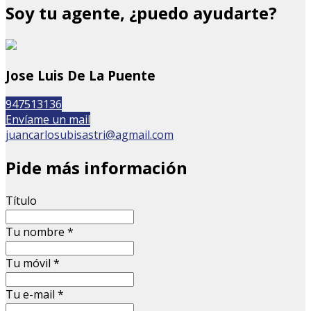
Soy tu agente, ¿puedo ayudarte?
Jose Luis De La Puente
947513136
Envíame un mail
juancarlosubisastri@agmail.com
Pide más información
Título
Tu nombre
*
Tu móvil
*
Tu e-mail
*